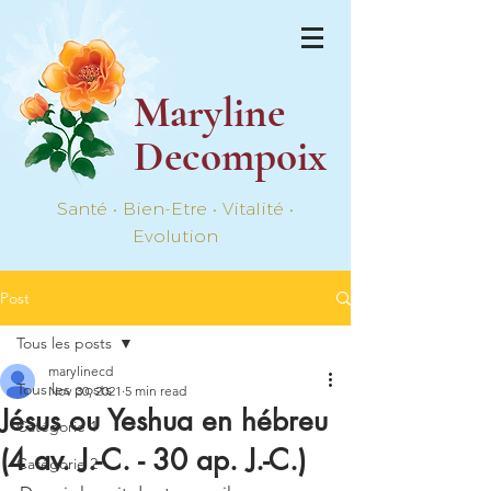
Maryline
Decompoix
Santé • Bien-Etre • Vitalité •
Evolution
Post
Tous les posts
marylinecd
Tous les posts
Nov 30, 2021
5 min read
Jésus ou Yeshua en hébreu
Catégorie 1
(4 av. J.-C. - 30 ap. J.-C.)
Catégorie 2