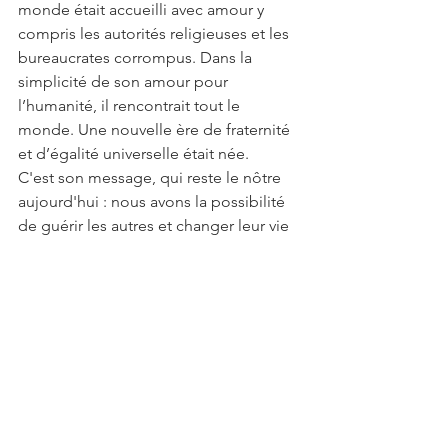
monde était accueilli avec amour y 
compris les autorités religieuses et les 
bureaucrates corrompus. Dans la 
simplicité de son amour pour 
l’humanité, il rencontrait tout le 
monde. Une nouvelle ère de fraternité 
et d’égalité universelle était née. 
C'est son message, qui reste le nôtre 
aujourd'hui : nous avons la possibilité 
de guérir les autres et changer leur vie 
simplement par la façon dont nous 
nous connectons avec les gens et leur 
parlons en toute simplicité et en toute 
égalité, de fils de Dieu à fils de Dieu.
21 siècles plus tard… en vérité, 
qu’avons-nous fait du message de 
Jésus. Il semble qu’en tant 
qu’humanité, nous ne l’avons pas 